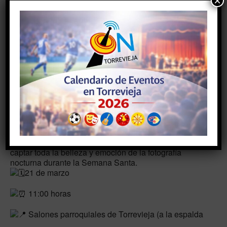
×
AÑADIR AL CALENDARIO
Descargar ICS
Google Calendar
TIPO DE EVENTO
Eventos de fin de semana
#Torrevieja #Cultura #Eventos #Agenda
#SemanaSanta2026 #Turismo #Vacaciones
La Asociación te invita a participar en esta interesante
charla donde descubriremos técnicas y consejos para
captar toda la belleza y emoción de la fotografía
nocturna durante la Semana Santa.
21 de marzo
11:00 horas
Salones parroquiales de Torrevieja (a la espalda