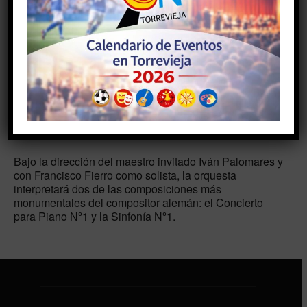
El sábado, 23 de mayo, a las 19:00 horas, el Auditorio
Internacional de Torrevieja acogerá un nuevo concierto
de la Orquesta Sinfónica de Torrevieja (OST) dedicado
a la obra de Johannes Brahms, con lo que cierra su
temporada 2025-2026.
Bajo la dirección del maestro invitado Iván Palomares y
con Francisco Fierro como solista, la orquesta
interpretará dos de las composiciones más
monumentales del compositor alemán: el Concierto
para Piano Nº1 y la Sinfonía Nº1.