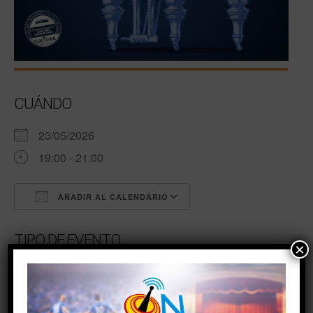
CUÁNDO
23/05/2026
19:00 - 21:00
AÑADIR AL CALENDARIO
Descargar ICS
Google Calendar
TIPO DE EVENTO
×
Eventos de fin de semana
#cultura #orquesta #sinfonica #agenda #eventos
#turismo #torrevieja