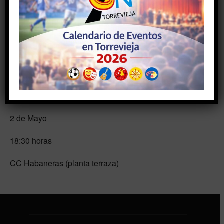
#Baile #Cuba #Salsa
,
#Eventos #Turismo
#Agenda #Actividades #Torrevieja #TorreviejaOn
disfruta el 2 de mayo en el C.C. Habaneras de una
jornada con clase de salsa cubana, música en vivo,
animación y mojito gratis. Evento ideal para amantes
del baile latino y el ambiente festivo.
2 de Mayo
18:30 horas
CC Habaneras (planta terraza)