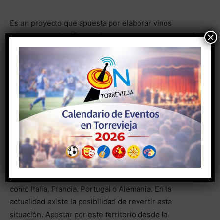
Es un proyecto que apuesta por elaborar vinos
×
procedentes de viñedos singulares en el entorno del
levante peninsular. El objetivo pasa por rescatar
sabores perdidos y darlos a conocer, teniendo como
centro la pedanía torrevejense de La Mata, donde
cultivan y compran uvas del entorno salinero,
principalmente la variedad merseguera, aunque
también moscatel y otras variedades autóctonas de
gran interés como son la esclafacherres o la forcallat
blanca.
La Mata ha sido un entorno vitivinícola único desde
hace cientos de años, llegando a exportar a países
como Italia, Francia, Portugal o Alemania. En la
actualidad existe la posibilidad de revertir esta
situación. Apostar por este territorio desde la