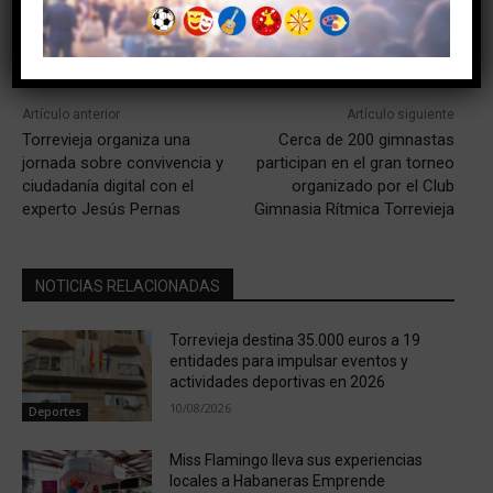
Facebook
Twitter
Artículo anterior
Artículo siguiente
Torrevieja organiza una
Cerca de 200 gimnastas
jornada sobre convivencia y
participan en el gran torneo
ciudadanía digital con el
organizado por el Club
experto Jesús Pernas
Gimnasia Rítmica Torrevieja
NOTICIAS RELACIONADAS
Torrevieja destina 35.000 euros a 19
entidades para impulsar eventos y
actividades deportivas en 2026
10/08/2026
Deportes
Miss Flamingo lleva sus experiencias
locales a Habaneras Emprende