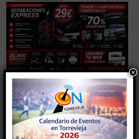
×
TAGS
#alicante
#AYUNTAMIENTODETORREVIEJA
#comunidadvalenciana
#deporte
#torrevieja
#torreviejaon
#vegabaja