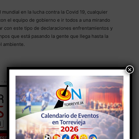
mundial en la lucha contra la Covid 19, cualquier
con el equipo de gobierno e ir todos a una mirando
ar con este tipo de declaraciones enfrentamientos y
pos que está pasando la gente que llega hasta la
l ambiente.
×
- Anuncio -