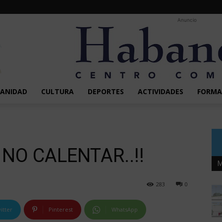
Anuncio
SANIDAD
CULTURA
DEPORTES
ACTIVIDADES
FORMA
NO CALENTAR..!!
M
283
0
itter
Pinterest
WhatsApp