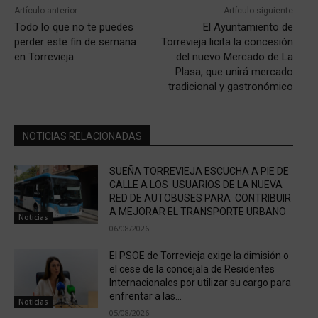
Artículo anterior
Artículo siguiente
Todo lo que no te puedes
El Ayuntamiento de
perder este fin de semana
Torrevieja licita la concesión
en Torrevieja
del nuevo Mercado de La
Plasa, que unirá mercado
tradicional y gastronómico
NOTICIAS RELACIONADAS
SUEÑA TORREVIEJA ESCUCHA A PIE DE
CALLE A LOS USUARIOS DE LA NUEVA
RED DE AUTOBUSES PARA CONTRIBUIR
A MEJORAR EL TRANSPORTE URBANO
Noticias
06/08/2026
El PSOE de Torrevieja exige la dimisión o
el cese de la concejala de Residentes
Internacionales por utilizar su cargo para
enfrentar a las...
Noticias
05/08/2026