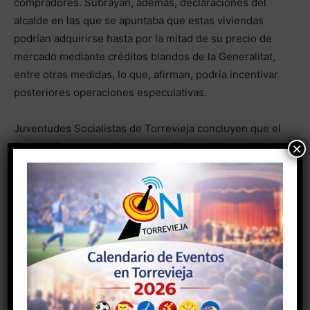
compradores. Subrayan, además, declaraciones del
alcalde en las que se apuntaba que estas viviendas
podrían adquirirse hasta por la mitad de su precio de
mercado mediante créditos blandos de la Generalitat,
entre otras medidas, lo que, afirman, podría incentivar
posteriores operaciones especulativas.
Juventudes Socialistas de Torrevieja concluyen que el
×
Plan VIVE no responde a una política social de vivienda
ni soluciona el problema estructural de acceso a la
misma en el municipio, y advierten de que los jóvenes
y la clase trabajadora seguirán quedando fuera del
sistema si no se modifican los criterios actuales.
- Anuncio -