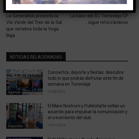
Artículo anterior
Artículo siguiente
La Generalitat presenta la
La base del SC Torrevieja CF
Vía Verde del Tren de la Sal
sigue reforzándose
que vertebra toda la Vega
Baja
NOTICIAS RELACIONADAS
Conciertos, deporte y fiestas: descubre
todo lo que podrás disfrutar este fin de
semana en Torrevieja
07/08/2026
Agenda
El Mare Nostrum y Publicitatte sellan un
acuerdo para impulsar la comunicación y
el crecimiento del club
16/07/2026
Deportes