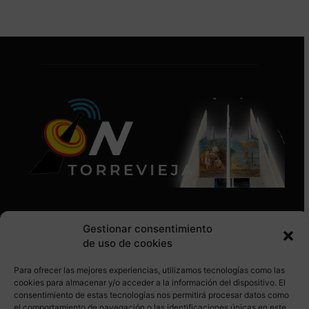
Gestionar consentimiento
de uso de cookies
Para ofrecer las mejores experiencias, utilizamos tecnologías como las
SÍGUENOS EN REDES SOCIALES
cookies para almacenar y/o acceder a la información del dispositivo. El
consentimiento de estas tecnologías nos permitirá procesar datos como
el comportamiento de navegación o las identificaciones únicas en este