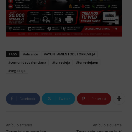
TAGS
#alicante
#AYUNTAMIENTODETORREVIEJA
#comunidadvalenciana
#torrevieja
#torreviejaon
#vegabaja
Facebook
Twitter
Pinterest
Artículo anterior
Artículo siguiente
Torrevieja supera los
Torrevieja convoca la V