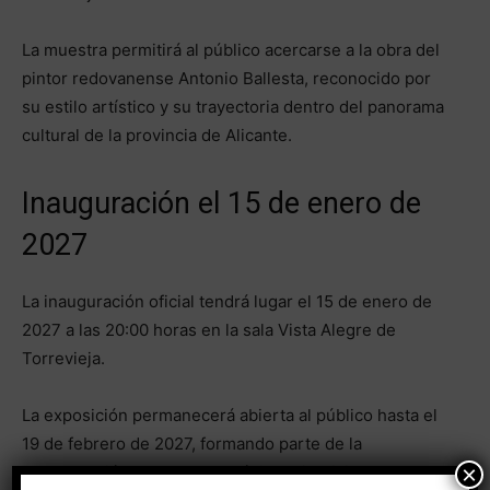
La muestra permitirá al público acercarse a la obra del
pintor redovanense Antonio Ballesta, reconocido por
su estilo artístico y su trayectoria dentro del panorama
cultural de la provincia de Alicante.
Inauguración el 15 de enero de
2027
La inauguración oficial tendrá lugar el 15 de enero de
2027 a las 20:00 horas en la sala Vista Alegre de
Torrevieja.
La exposición permanecerá abierta al público hasta el
19 de febrero de 2027, formando parte de la
×
programación cultural del próximo ejercicio.