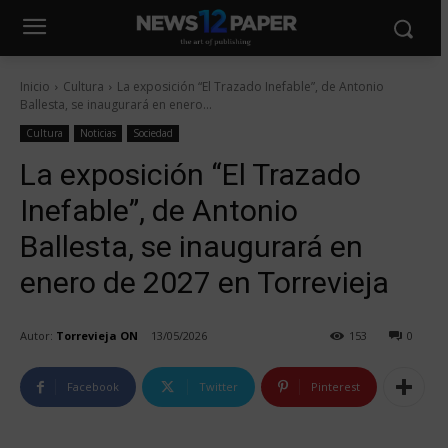
Inicio
Cultura
La exposición “El Trazado Inefable”, de Antonio
Ballesta, se inaugurará en enero...
Cultura
Noticias
Sociedad
La exposición “El Trazado
Inefable”, de Antonio
Ballesta, se inaugurará en
enero de 2027 en Torrevieja
Autor:
Torrevieja ON
13/05/2026
153
0
Facebook
Twitter
Pinterest