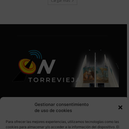
Cargar más
Gestionar consentimiento
de uso de cookies
Para ofrecer las mejores experiencias, utilizamos tecnologías como las
SÍGUENOS EN REDES SOCIALES
cookies para almacenar y/o acceder a la información del dispositivo. El