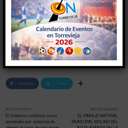
TAGS
#alicante
#comunidadvalenciana
#torrevieja
#torreviejaon
#vegabaja
Facebook
Twitter
Artículo anterior
Artículo siguiente
El Gobierno confirma como
EL PARAJE NATURAL
asesinato por violencia de
MUNICIPAL MOLINO DEL
género el caso de una mujer
AGUA AVANZA EN LA