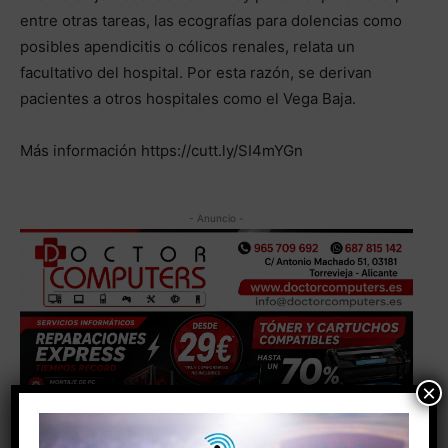
entre otras tareas, las ecografías para dolencias como
posibles apendicitis o cólicos renales, relata un
facultativo del hospital. Por esta razón, se derivan
pacientes a otros hospitales como el Vega Baja.
Más información https://cutt.ly/SI4mYGn
- Anuncio -
×