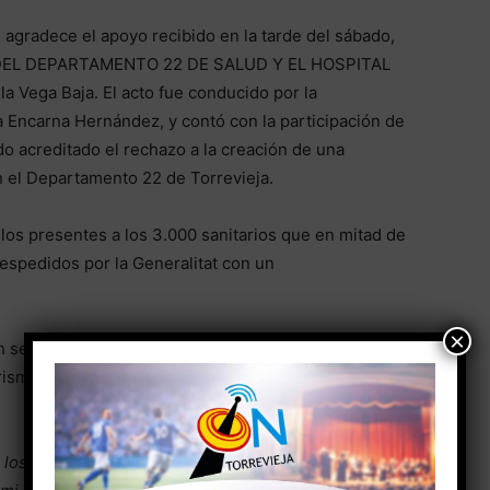
agradece el apoyo recibido en la tarde del sábado,
N DEL DEPARTAMENTO 22 DE SALUD Y EL HOSPITAL
la Vega Baja. El acto fue conducido por la
a Encarna Hernández, y contó con la participación de
o acreditado el rechazo a la creación de una
n el Departamento 22 de Torrevieja.
los presentes a los 3.000 sanitarios que en mitad de
spedidos por la Generalitat con un
×
ón se encontraba Juan García de Otazo,
relacionado
rismo, es paciente y conocedor del día a día del
.
los mejores hospitales de Madrid, y fue aquí en el