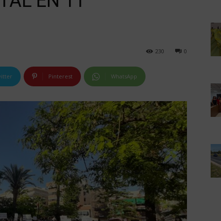
TAL EN 11
230
0
itter
Pinterest
WhatsApp