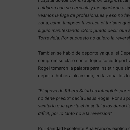
hospital donde por fin supieron diagnostic
cuidaron con su cercanía y me ayudaron a sal
veamos la fuga de profesionales y eso no favo
zona, como tampoco favorece el turismo que
siguió manifestando «Solo puedo decir que si
Torrevieja. Por supuesto no quiero la
revers
También se habló de deporte ya que el Depa
compromiso claro con el tejido sociodeporti
Rogel tomaron la palabra para insistir que si
deporte hubiera alcanzado, en la zona, los l
“El apoyo de Ribera Salud es intangible por e
no tiene precio”
decía Jesús Rogel. Por su p
sanitario que aporta el hospital a los deporti
difícil, por lo tanto no a la reversión”
Por Sanidad Excelente Ana Francos explico c