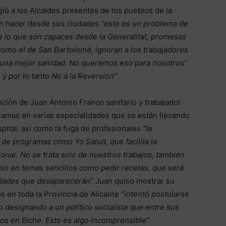
gió a los Alcaldes presentes de los pueblos de la
en hacer desde sus ciudades
“este es un problema de
de lo que son capaces desde la Generalitat, promesas
 como el de San
Bartolomé
, ignoran a los trabajadores
s una mejor sanidad. No queremos eso para nosotros”
 por lo tanto No a la Reversión”
nción de Juan Antonio Franco sanitario y trabajador
gramas en varias especialidades que se están llevando
pital, así como la fuga de profesionales
“la
 de programas como Yo Salud, que facilita la
onar. No se trata solo de nuestros trabajos, también
bio en temas sencillos como pedir recetas, que será
idades que
desaparecerán
”
Juan quiso mostrar su
s en toda la Provincia de Alicante
“intentó postularse
do
design
ando
a un político socialista que entre sus
jos en Elche
. Esto es algo incomprensible”