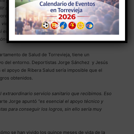
ar mi problema. Hay muy buenos profesionales que me
ir adelante»
siguió explicando
«Hoy lamento que
rece al Hospital de Torrevieja ni a la sanidad de la
 viene a
ésta zona en
busca
de una buena
Sanidad»
 estoy aquí vivo es por el personal de hospital de
ión
«
rtamento de Salud de Torrevieja, tiene un
vo del entorno. Deportistas Jorge Sánchez y Jesús
n el apoyo de Ribera Salud sería imposible que el
ogros obtenidos.
l extraordinario servicio sanitario que recibimos. Eso
arte Jorge apuntó
“
es esencial el apoyo técnico y
stas para conseguir los logros, sin ello sería muy
ómo se han vivido los quince meses de vida de la