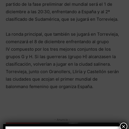
partido de la fase preliminar del mundial será el 1 de
diciembre a las 20:30, enfrentando a España y al 2º
clasificado de Sudamérica, que se jugará en Torrevieja.
La ronda principal, que también se jugará en Torrevieja,
comenzará el 8 de diciembre enfrentando al grupo
IV compuesto por los tres mejores conjuntos de los
grupos G y H. Si las guerreras (grupo H) alcanzasen la
clasificación, volverían a jugar en la ciudad salinera.
Torrevieja, junto con Granollers, Lliría y Castellón serán
las ciudades que acojan el primer mundial de
balonmano femenino que organiza España.
- Anuncio -
×