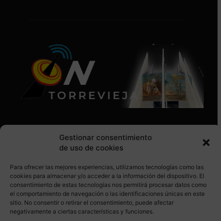
Gestionar consentimiento
de uso de cookies
Para ofrecer las mejores experiencias, utilizamos tecnologías como las
SÍGUENOS EN REDES SOCIALES
cookies para almacenar y/o acceder a la información del dispositivo. El
consentimiento de estas tecnologías nos permitirá procesar datos como
el comportamiento de navegación o las identificaciones únicas en este
sitio. No consentir o retirar el consentimiento, puede afectar
negativamente a ciertas características y funciones.