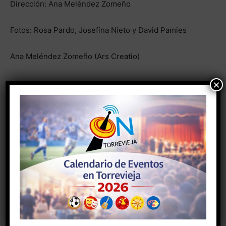
Dirección: Ana Meléndez Zomeño
Fotos: Rosa Pardo, Josefina Nieto y David Pamies
Ana Meléndez Zomeño (Ars Creatio)
×
- Anuncio -