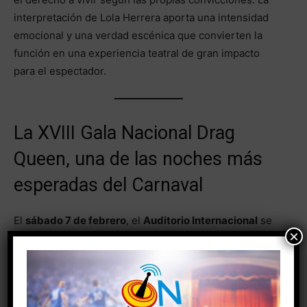
interpretación de Lola Herrera aporta una intensidad
emocional y una verdad escénica que convierten la
función en una experiencia teatral de gran impacto
para el espectador.
La XVIII Gala Nacional Drag
Queen, una de las noches más
esperadas del Carnaval
El
sábado 7 de febrero
, el
Auditorio Internacional
se
×
vestirá de brillo y espectáculo con la celebración de la
XVIII Gala Nacional Drag Queen
, uno de los eventos
más esperados del Carnaval. La velada comenzará a las
19:00 horas
en el hall del Auditorio con música en