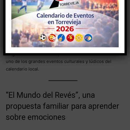
directo y actividades previas, antes del inicio del
espectáculo principal a las
21:00 horas
.
La gala reunirá a destacados Drag Queen del panorama
nacional en una noche marcada por la creatividad, el
humor, la música y la libertad expresiva. Vestuario,
maquillaje y performances convertirán el Auditorio en
un gran escenario festivo, consolidando esta cita como
uno de los grandes eventos culturales y lúdicos del
calendario local.
“El Mundo del Revés”, una
propuesta familiar para aprender
sobre emociones