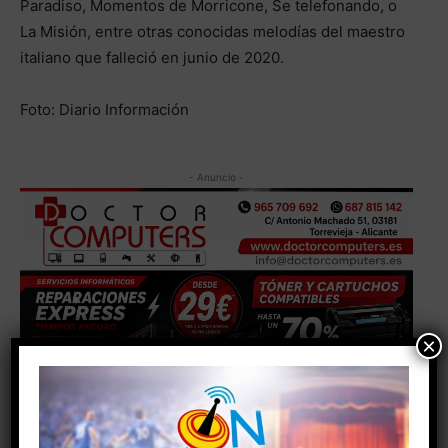
Paradiso, Momentos de Morricone, Se telefonando, o
La Misión, entre otras conocidas melodías del maestro
italiano que falleció en junio de 2020.
Foto: Diario Información
- Anuncio -
×