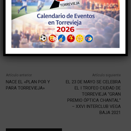
Facebook
Twitter
Pinterest
Artículo anterior
Artículo siguiente
NACE EL «PLAN POR Y
EL 23 DE MAYO SE CELEBRA
PARA TORREVIEJA»
EL I TROFEO CIUDAD DE
TORREVIEJA “GRAN
PREMIO ÓPTICA CHANTAL”
– XXVI INTERCLUB VEGA
BAJA 2021