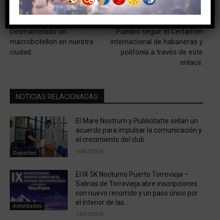
Artículo anterior
Artículo siguiente
Desmantelado un
Puedes seguir el Certamen
macrobotellon en nuestra
internacional de habaneras y
ciudad
polifonía a través de este
enlace.
NOTICIAS RELACIONADAS
El Mare Nostrum y Publicitatte sellan un
acuerdo para impulsar la comunicación y
el crecimiento del club
16/07/2026
Deportes
El IX 5K Nocturno Puerto Torrevieja –
Salinas de Torrevieja abre inscripciones
con nuevo recorrido y un paso único por
el interior de las...
Actividades
14/07/2026