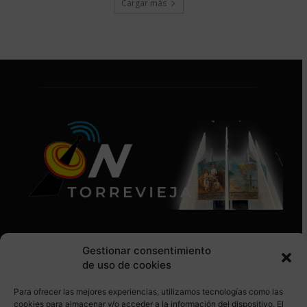
Cargar más
Gestionar consentimiento
de uso de cookies
Para ofrecer las mejores experiencias, utilizamos tecnologías como las
SÍGUENOS EN REDES SOCIALES
cookies para almacenar y/o acceder a la información del dispositivo. El