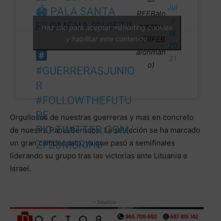
—
Jul
🏟 PALA SANTA
RFEBalo
y
FILOMENA (CHIETI)
nmano
Haz clic para aceptar márketing cookies
18,
y habilitar este contenido
(@RFEB
20
alonman
21
o)
#GUERRERASJUNIO
R
#FOLLOWTHEFUTU
RE
Orgullosos de nuestras guerreras y mas en concreto
PIC.TWITTER.COM/
de nuestra Paola Bernabe. La selección se ha marcado
un gran campeonato, ya que pasó a semifinales
ZFZDMURIHU
liderando su grupo tras las victorias ante Lituania e
Israel.
- Anuncio -