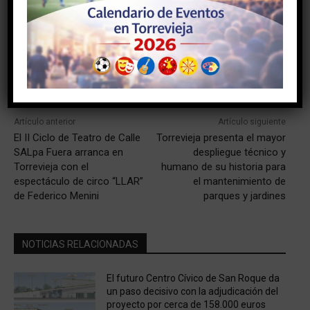
Facebook
Twitter
Pinterest
Artículo anterior
Artículo siguiente
El II Ciclo de Teatro de Calle
Torrevieja presenta el mayor
SALpa Fuera arranca en
despliegue técnico y
Torrevieja con el
humano de su historia para
espectáculo de circo “LLAR”
el mantenimiento de
de Federico Menini
parques y jardines
NOTICIAS RELACIONADAS
El futuro Centro Cívico de San Roque da
un paso decisivo con la adjudicación del
proyecto por cerca de 158.000 euros