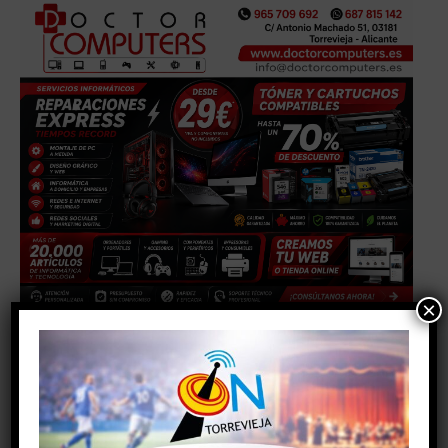
×
TAGS
#alicante
#AYUNTAMIENTODETORREVIEJA
#comunidadvalenciana
#torrevieja
#torreviejaon
#vegabaja