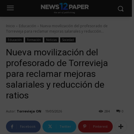
Inicio
Educación
Nueva movilización del profesorado de
Torrevieja para reclamar mejoras salariales y reducción...
Educación
Formación
Noticias
Sociedad
Nueva movilización del
profesorado de Torrevieja
para reclamar mejoras
salariales y reducción de
ratios
Autor:
Torrevieja ON
19/05/2026
284
0
Facebook
Twitter
Pinterest