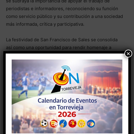
se subraya la importancia de apoyar el trabajo de
periodistas e informadores, reconociendo su función
como servicio público y su contribución a una sociedad
más informada, crítica y participativa.
La festividad de San Francisco de Sales se consolida
así como una oportunidad para rendir homenaje a
×
todos los profesionales de la comunicación y para
reafirmar el compromiso con un periodismo de calidad,
al servicio de la verdad y del interés general.
- Anuncio -