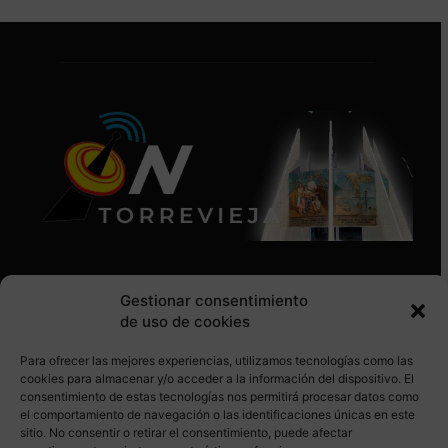
Gestionar consentimiento
de uso de cookies
Para ofrecer las mejores experiencias, utilizamos tecnologías como las
SÍGUENOS EN REDES SOCIALES
cookies para almacenar y/o acceder a la información del dispositivo. El
consentimiento de estas tecnologías nos permitirá procesar datos como
el comportamiento de navegación o las identificaciones únicas en este
sitio. No consentir o retirar el consentimiento, puede afectar