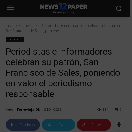
Inicio
Efemérides
Periodistas e informadores celebran su patrón,
San Francisco de Sales, poniendo en...
Efemérides
Periodistas e informadores
celebran su patrón, San
Francisco de Sales, poniendo
en valor el periodismo
responsable
Autor:
Torrevieja ON
24/01/2026
354
0
Facebook
Twitter
Pinterest