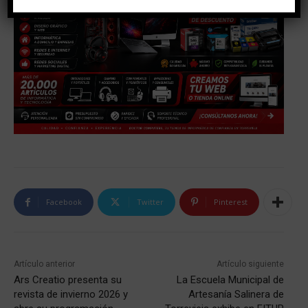
Facebook
Twitter
Pinterest
Artículo anterior
Artículo siguiente
Ars Creatio presenta su
La Escuela Municipal de
revista de invierno 2026 y
Artesanía Salinera de