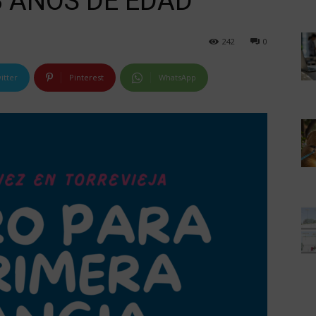
3 AÑOS DE EDAD
242
0
itter
Pinterest
WhatsApp