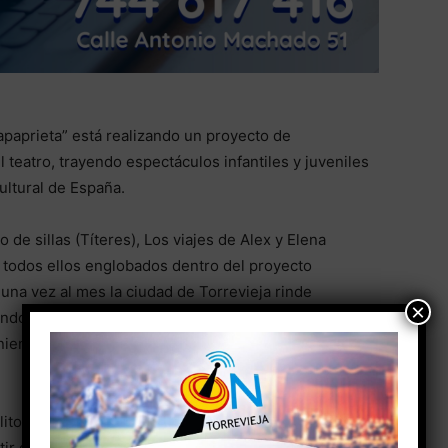
hapaprieta” está realizando un proyecto de
l teatro, trayendo espectáculos infantiles y juveniles
ultural de España.
de sillas (Títeres), Los viajes de Alex y Elena
…. todos ellos englobados dentro del proyecto
na vez al mes la ciudad de Torrevieja rinde
×
ando un espectáculo para ellos a precios
iendo un día (domingo) y una hora (18:30 horas) y
ito y nunca visto en la ciudad de Torrevieja
TEATRO
artir de 2/3 años aproximadamente en adelante.