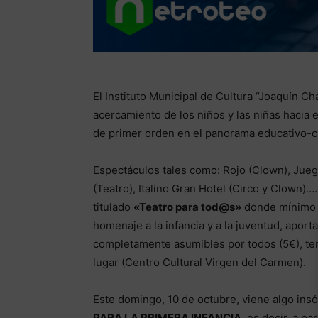
El Instituto Municipal de Cultura “Joaquín C
acercamiento de los niños y las niñas hacia e
de primer orden en el panorama educativo-c
Espectáculos tales como: Rojo (Clown), Juego 
(Teatro), Italino Gran Hotel (Circo y Clown)
titulado
«Teatro para tod@s»
donde mínimo u
homenaje a la infancia y a la juventud, aport
completamente asumibles por todos (5€), ten
lugar (Centro Cultural Virgen del Carmen).
Este domingo, 10 de octubre, viene algo insól
PARA LA PRIMERA INFANCIA
, es decir, a p