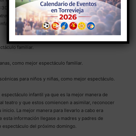
18:30 horas, con una duración de 35 minutos cada uno,
tre
«, la mejor compañía de danza-teatro a día de hoy,
infancia «LÙ», espectáculo que entre otros ha
táculo familiar.
anas, como mejor espectáculo familiar.
scénicas para niños y niñas, como mejor espectáculo.
 espectáculo infantil ya que es la mejor manera de
 al teatro y que estos comiencen a asimilar, reconocer
 inicio. La mejor manera para llevarlo a cabo era
ue esta información llegase a madres y padres de
te espectáculo del próximo domingo.