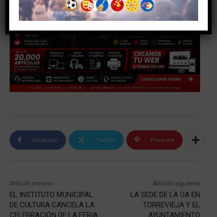
Facebook
Twitter
Pinterest
Artículo anterior
Artículo siguiente
EL INSTITUTO MUNICIPAL
LA SEDE DE LA UA EN
DE CULTURA CANCELA LA
TORREVIEJA Y EL
CELEBRACIÓN DE LA FERIA
AYUNTAMIENTO