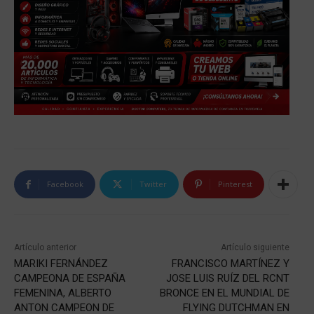
Facebook
Twitter
Pinterest
Artículo anterior
Artículo siguiente
MARIKI FERNÁNDEZ
FRANCISCO MARTÍNEZ Y
CAMPEONA DE ESPAÑA
JOSE LUIS RUÍZ DEL RCNT
FEMENINA, ALBERTO
BRONCE EN EL MUNDIAL DE
ANTON CAMPEON DE
FLYING DUTCHMAN EN