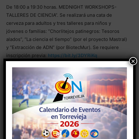
De 18:00 a 19:30 horas. MEDNIGHT WORKSHOPS-
TALLERES DE CIENCIA”. Se realizará una cata de
cerveza para adultos y tres talleres para niños y
jóvenes o familias: “Chorlitejos patinegros: Tesoros
alados”, “La ciencia el tiempo” (por el proyecto Mastral)
y “Extracción de ADN” (por BiotecMur). Se requiere
inscripción previa:
https://bit.ly/3DYRiKq
×
-24 de septiembre.
20:00 horas. Charla “ÁREAS MARINAS PROTEGIDAS:
UNA INVERSIÓN DE FUTURO”, por Alfonso Ramos,
Director del CIMAR y Catedrático de Ciencias del Mar
de la Universidad de Alicante. Incluida en el Ciclo
Torrevieja y el Mar
de Ars Creatio. En el Centro
Cultural Virgen del Carmen. Entrada libre. Inscríbete
aquí para evitar colas:
https://bit.ly/3jSLeeC