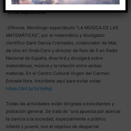
-25 de septiembre.
-20horas. Monólogo-espectáculo “LA MÚSICA DE LAS
MATEMÁTICAS”, por el matemático y divulgador
científico Santi García Cremades, colaborador de Más
de Uno en Onda Cero y director de Raíz de 5 en Radio
Nacional de España, divertirá y divulgará sobre
matemáticas, música y la relación entre ambas
materias. En el Centro Cultural Virgen del Carmen.
Entrada libre. Inscríbete aquí para evitar colas:
https://bit.ly/3yYpNgI
Todas las actividades están dirigidas a estudiantes y
población general. Se trata de “una apuesta por acercar
la ciencia a la sociedad, especialmente a público
infantil y juvenil, con el objetivo de despertar