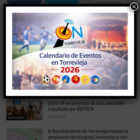
×
Artículo anterior
Artículo siguiente
Condenado a 18 años de
Las playas de Torrevieja
cárcel por saltarse una
mantienen su excelencia
orden de alejamiento y
matar a su madre en
Torrevieja
NOTICIAS RELACIONADAS
Torrevieja se convierte en municipio
piloto de un proyecto de ocio saludable
impulsado por IREFREA
27/07/2026
Formación
El Ayuntamiento de Torrevieja impulsa la
ampliación del Hospital Universitario con