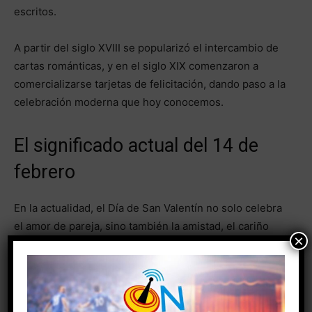
escritos.
A partir del siglo XVIII se popularizó el intercambio de
cartas románticas, y en el siglo XIX comenzaron a
comercializarse tarjetas de felicitación, dando paso a la
celebración moderna que hoy conocemos.
El significado actual del 14 de
febrero
En la actualidad, el Día de San Valentín no solo celebra
el amor de pareja, sino también la amistad, el cariño
×
familiar y los lazos afectivos en general. Es una
oportunidad para detener el ritmo cotidiano y recordar
que los pequeños gestos pueden tener un gran
impacto.