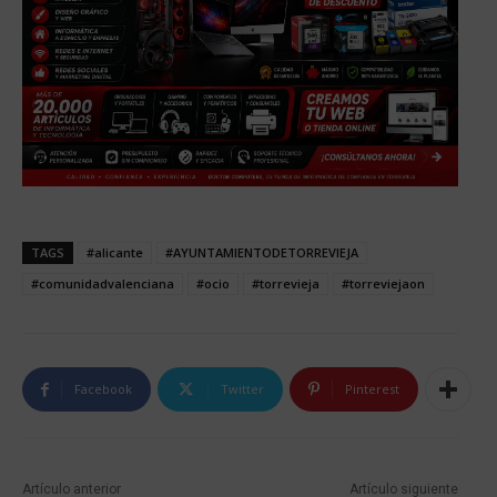
TAGS
#alicante
#AYUNTAMIENTODETORREVIEJA
#comunidadvalenciana
#ocio
#torrevieja
#torreviejaon
Facebook
Twitter
Pinterest
Artículo anterior
Artículo siguiente