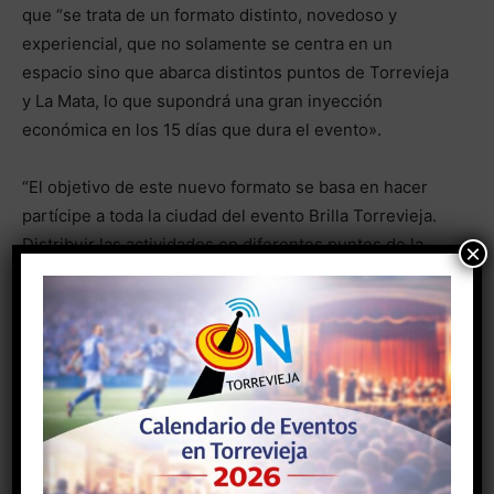
que “se trata de un formato distinto, novedoso y
experiencial, que no solamente se centra en un
espacio sino que abarca distintos puntos de Torrevieja
y La Mata, lo que supondrá una gran inyección
económica en los 15 días que dura el evento».
“El objetivo de este nuevo formato se basa en hacer
partícipe a toda la ciudad del evento Brilla Torrevieja.
Distribuir las actividades en diferentes puntos de la
×
ciudad puede ser la mejor forma de generar sinergias
económicas. Nuestra meta es conseguir que la ciudad
de Torrevieja acabe sintiendo este festival como algo
suyo”, asegura Pablo Pamies, uno de los promotores
de la iniciativa.
En cuanto a las actuaciones, otra de las principales
novedades se encuentra en la ubicación, ya que los