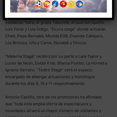
conciertos tendrán lugar en cuatro escenarios
diferentes. El “Principal Stage” (en el Parque Antonio
Soria) acogerá las actuaciones del colombiano
Sebastían Yatra, el grupo Taburete, el puertorriqueño
Luis Fonsi y Lola Índigo. “Elcura stage” donde actuarán
Cheti, Pepe Bernabé, Movida EGB, Duende Callejero,
Los Brincos, Uña y Carne, Nunatak y Dlocos.
“Materna Stage” recibirá por su parte a Lara Taylor y
Luces de Neón, Dubbi Kids, Blanca Pombo, La Hornet e
Ignacio Serrano. “Teatro Stage” será el espacio
encargado de albergar actuaciones y monólogos
durante los días 9, 10 y 11 respectivamente.
Antonio Castillo, otro de los promotores ha afirmado
que “toda esta amplia oferta de espectáculos y
novedades atraerá un mayor número de visitantes y