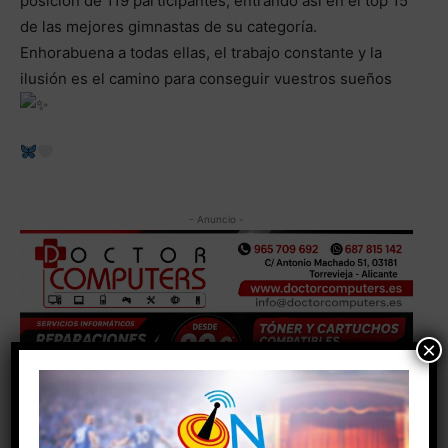
posición de 119 participantes, entrando así en el top 15
de las mejores gimnastas de su categoría.
Enhorabuena a todas ellas, el trabajo constante y la
ilusión es el camino para conseguir vuestros sueños
- Anuncio -
×