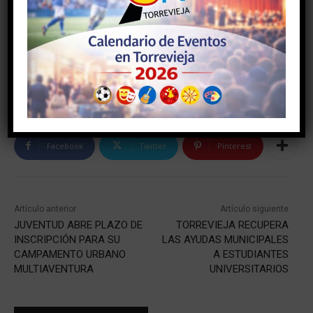
Facebook
Twitter
Pinterest
Artículo anterior
Artículo siguiente
JUVENTUD ABRE PLAZO DE
TORREVIEJA RECUPERA
INSCRIPCIÓN PARA SU
LAS AYUDAS MUNICIPALES
CAMPAMENTO URBANO
A ESTUDIANTES
MULTIAVENTURA
UNIVERSITARIOS