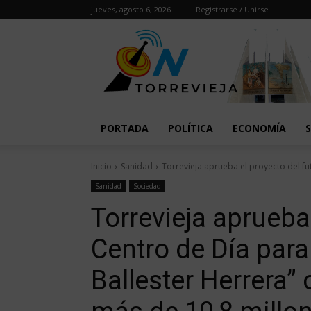
jueves, agosto 6, 2026
Registrarse / Unirse
PORTADA
POLÍTICA
ECONOMÍA
Inicio
Sanidad
Torrevieja aprueba el proyecto del fu
Sanidad
Sociedad
Torrevieja aprueba
Centro de Día par
Ballester Herrera”