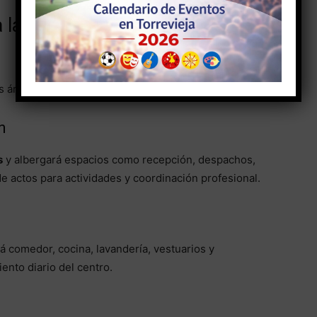
 la atención y el
es áreas funcionales:
n
s
y albergará espacios como recepción, despachos,
de actos para actividades y coordinación profesional.
irá comedor, cocina, lavandería, vestuarios y
ento diario del centro.