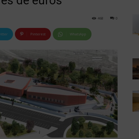
nes de euros
468
0
itter
Pinterest
WhatsApp