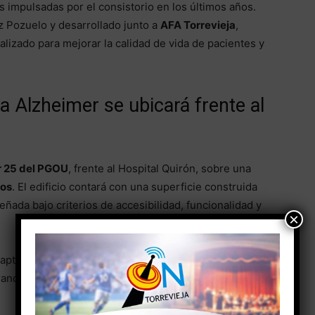
es impulsadas por el consistorio en los últimos años.
z Pozuelo y desarrollado junto a
AFA Torrevieja
,
lizado para mejorar la calidad de vida de pacientes y
a Alzheimer se ubicará frente al
r 25 del PGOU
, frente al Hospital Quirón, sobre una
dos
. El edificio contará con una superficie construida
señada bajo criterios de accesibilidad, funcionalidad y
×
aptados a las diferentes necesidades derivadas de
ndo un modelo orientado a la atención