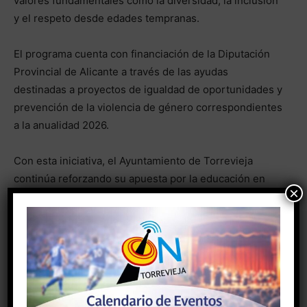
valores fundamentales como la diversidad, la inclusión
y el respeto desde edades tempranas.
El programa cuenta con financiación de la Diputación
Provincial de Alicante a través de las ayudas
destinadas a proyectos de igualdad de oportunidades y
prevención de la violencia de género correspondientes
a la anualidad 2026.
Con esta iniciativa, el Ayuntamiento de Torrevieja
continúa reforzando su apuesta por la educación en
×
valores, entendiendo la infancia como una etapa
fundamental para construir una sociedad más
igualitaria, libre y respetuosa.
- Anuncio -