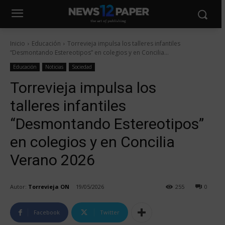
Inicio
Educación
Torrevieja impulsa los talleres infantiles
“Desmontando Estereotipos” en colegios y en Concilia...
Educación
Noticias
Sociedad
Torrevieja impulsa los
talleres infantiles
“Desmontando Estereotipos”
en colegios y en Concilia
Verano 2026
Autor:
Torrevieja ON
19/05/2026
255
0
Facebook
Twitter