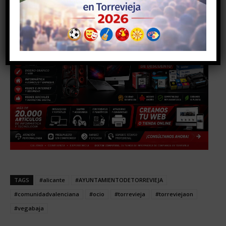
TAGS
#alicante
#AYUNTAMIENTODETORREVIEJA
#comunidadvalenciana
#ocio
#torrevieja
#torreviejaon
#vegabaja