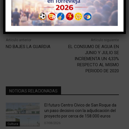
Facebook
Twitter
Artículo anterior
Artículo siguiente
NO BAJES LA GUARDIA
EL CONSUMO DE AGUA EN
JUNIO Y JULIO SE
INCREMENTA UN 4,33%
RESPECTO AL MISMO
PERIODO DE 2020
NOTICIAS RELACIONADAS
El futuro Centro Cívico de San Roque da
un paso decisivo con la adjudicación del
proyecto por cerca de 158.000 euros
07/08/2026
Cultura