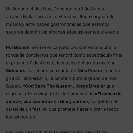
Ha llegado el día. Hoy, Domingo día 1 de Agosto.
arranca Brilla Torrevieja. El festival llega cargado de
música y actividades gastronómicas que estamos
seguros dejarán satisfechos a los asistentes al evento.
Pol Granch
, será el encargado de abrir esta noche la
ronda de conciertos que tendrá como espectáculo final
el próximo 7 de Agosto, la música del grupo nacional
Sidecars
. La reconocida cantante
Niña Pastori
, con su
gira 25º aniversario, la banda tributo al grupo de rock
Queen,
«God Save The Queen»,
Jorge Drexler
que
regresa a Torrevieja y el arte flamenco de
«El canijo de
Jerez»
,
«La cochera»
y «
Uña y carne»
, completan el
cartel de un festival que promete hacer vibrar a todos
los asistentes.
Las Eras de la Sal, tras la celebración del clásico