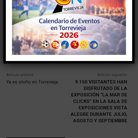
Facebook
Twitter
Artículo anterior
Artículo siguiente
Ya es otoño en Torrevieja
9.150 VISITANTES HAN
DISFRUTADO DE LA
EXPOSICIÓN “LA MAR DE
CLICKS” EN LA SALA DE
EXPOSICIONES VISTA
ALEGRE DURANTE JULIO,
AGOSTO Y SEPTIEMBRE