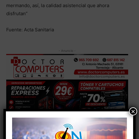
mermando, así, la calidad asistencial que ahora
disfrutan”
Fuente: Acta Sanitaria
- Anuncio -
×