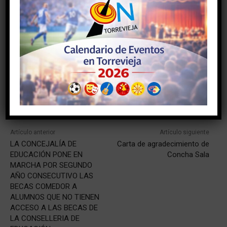
TAGS
#AYUNTAMIENTODETORREVIEJA
#ocio
#torrevieja
#torreviejaon
#vegabaja
Facebook
Twitter
Pinterest
Artículo anterior
Artículo siguiente
LA CONCEJALÍA DE
Carta de agradecimiento de
EDUCACIÓN PONE EN
Concha Sala
MARCHA POR SEGUNDO
AÑO CONSECUTIVO LAS
BECAS COMEDOR A
ALUMNOS QUE NO TIENEN
ACCESO A LAS BECAS DE
LA CONSELLERIA DE