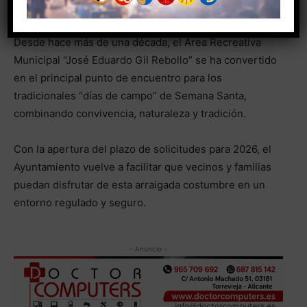
Mata.
Desde hace más de una década, el Área Recreativa
Municipal “José Eduardo Gil Rebollo” se ha convertido
en el principal punto de encuentro para los
tradicionales “días de campo” de Semana Santa,
combinando convivencia, naturaleza y tradición.
Con la apertura del plazo de solicitudes para 2026, el
Ayuntamiento vuelve a facilitar que vecinos y familias
puedan disfrutar de esta arraigada costumbre en un
entorno regulado y seguro.
- Anuncio -