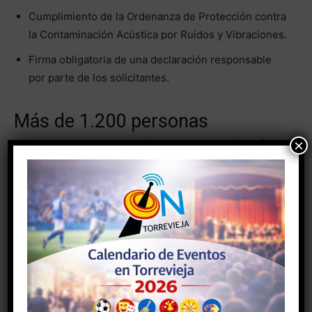
Cumplimiento de la Ordenanza de Protección contra
la Contaminación Acústica por Ruidos y Vibraciones.
Firma obligatoria de una declaración responsable
por parte de los solicitantes.
Más de 1.200 personas
×
participaron en la acampada de
2025
La
acampada de Semana Santa en Torrevieja
se ha
consolidado como una de las tradiciones más
populares del municipio. En 2025, más de
1.200
personas
participaron en esta actividad, instalándose
en las
365 tiendas de campaña autorizadas
en esta
amplia zona verde situada frente al Cementerio de La