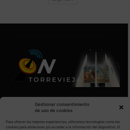
Gestionar consentimiento
de uso de cookies
Para ofrecer las mejores experiencias, utilizamos tecnologías como las
SÍGUENOS EN REDES SOCIALES
cookies para almacenar y/o acceder a la información del dispositivo. El