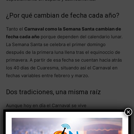
¿Por qué cambian de fecha cada año?
Tanto el
Carnaval como la Semana Santa cambian de
fecha cada año
porque dependen del calendario lunar.
La Semana Santa se celebra el primer domingo
después de la primera luna llena tras el equinoccio de
primavera. A partir de esa fecha se cuentan hacia atrás
los 40 días de Cuaresma, situando así el Carnaval en
fechas variables entre febrero y marzo.
Dos tradiciones, una misma raíz
Aunque hoy en día el Carnaval se vive
×
mayoritariamente como una fiesta cultural y turística, y
la Semana Santa como una celebración religiosa,
ambas comparten una raíz histórica común dentro del