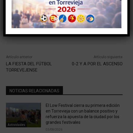
Facebook
Twitter
Artículo anterior
Artículo siguiente
LA FIESTA DEL FÚTBOL
0-2 Y A POR EL ASCENSO
TORREVEJENSE
NOTICIAS RELACIONADAS
El Low Festival cierra su primera edición
en Torrevieja con un balance positivo y
refuerza la apuesta de la ciudad por los
grandes festivales
Actividades
03/08/2026