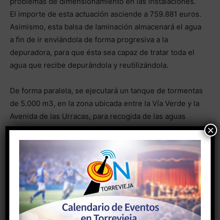
problemas de dimensionamiento en las instalaciones.
El importe de esta actuación asciende a 759.881 euros.
Asimismo, esta balsa de laminación almacenará el agua
a fin de ir enviándola de forma progresiva a la
depuradora, para que ésta sea capaz de tratar toda el
agua que recibe depurándola y reutilizándola.
De forma paralela, se ejecutará un tanque de tormentas
de 5.000 m3, en la zona ubicada entre la Vía Verde y la
Avenida de las Urracas, para recogida de las aguas
×
pluviales en la subcuenca 13, ubicada en la cuenca C8
“Oeste CN332”, y que cuenta con una inversión de
1.184.327 euros. Las aguas almacenadas serán
enviadas tras las lluvias hacia la red de alcantarillado,
para su posterior depuración y reutilización.
- Anuncio -