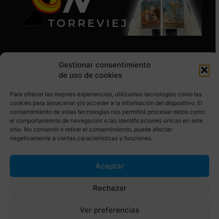
Gestionar consentimiento
de uso de cookies
Para ofrecer las mejores experiencias, utilizamos tecnologías como las
SÍGUENOS EN REDES SOCIALES
cookies para almacenar y/o acceder a la información del dispositivo. El
consentimiento de estas tecnologías nos permitirá procesar datos como
el comportamiento de navegación o las identificaciones únicas en este
sitio. No consentir o retirar el consentimiento, puede afectar
negativamente a ciertas características y funciones.
Aceptar
© Torrevieja ON. Desarrollado por
Netrotec
Rechazar
AVISO LEGAL
POLÍTICA DE COOKIES
Ver preferencias
POLÍTICA DE PRIVACIDAD