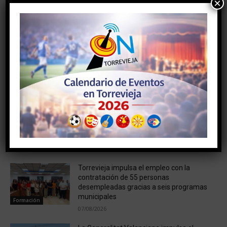
×
Artículo anterior
Artículo siguiente
MERCADO MARINERO EN EL
El SC Torrevieja exhibe
PASEO VISTA ALEGRE DEL 8
músculo en La nostra copa
AL 12 DE OCTUBRE
NOTICIAS RELACIONADAS
El Ayuntamiento de Torrevieja
reorganiza la programación del 15 de
agosto y suspende el tradicional Desfile
de Verano
Eventos
07/08/2026
Torrevieja impulsa el empleo con la
contratación de 55 personas
desempleadas gracias a seis programas
municipales
Formación
07/08/2026