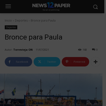
Inicio
Deportes
Bronce para Paula
Deportes
Bronce para Paula
Autor:
Torrevieja ON
11/07/2021
168
0
Facebook
Twitter
Pinterest