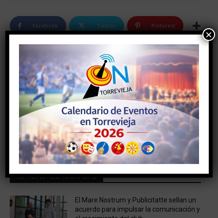
Facebook
Twitter
Pinterest
×
Artículo anterior
Artículo siguiente
Fallece un motorista al
MAÑANA SE ABRE EL
salirse de la vía en Torrevieja
PLAZO DE PRESENTACIÓN
DE SOLICITUDES PARA
SUBVENCIONES A
ENTIDADES DEPORTIVAS DE
LA LOCALIDAD PARA EL
EJERCICIO 2021
NOTICIAS RELACIONADAS
El Mare Nostrum y Publicitatte sellan un
acuerdo para impulsar la comunicación y