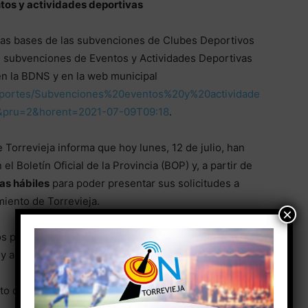
os y actividades deportivas
 las bases de las subvenciones de Clubes Deportivos
de subvenciones de Eventos y Actividades Deportivas
en la BDNS y en la web municipal
/Deportes/Subvenciones%20eventos%20y%20actividade
s&pru=2&horent=2021-07-09T09:18
.
Torrevieja informa que hoy lunes, 12 de julio, han
el Boletín Oficial de la Provincia (BOP) y, a partir de
ías hábiles
para poder presentar sus solicitudes a
iento de Torrevieja.
×
os para la subvención de clubes deportivos y de
y actividades deportivas.
to de años anteriores son: