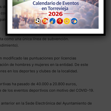
s deportivos de 400.000 a 350.000 euros, debido a
o con una empresa de servicios ha proporcionado los
ipales, liberando de este modo una carga económica
ta como una única línea de subvención.
ndimiento).
n modificado las puntuaciones por licencias
pación de hombres y mujeres en la entidad. De este
res en los deportes y clubes de la localidad.
rtivas ha pasado de 40.000 a 20.800 euros,
te de los eventos deportivos con motivo del COVID-19.
o anterior en la Sede Electrónica del Ayuntamiento de