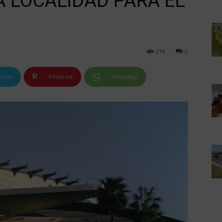
A LOCALIDAD PARA EL
219
0
itter
Pinterest
WhatsApp