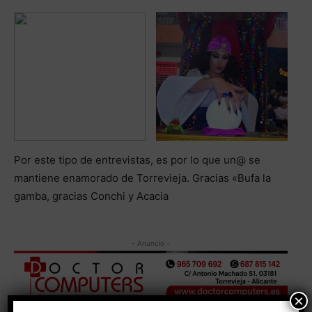
Por este tipo de entrevistas, es por lo que un@ se
mantiene enamorado de Torrevieja. Gracias «Bufa la
gamba, gracias Conchi y Acacia
- Anuncio -
×