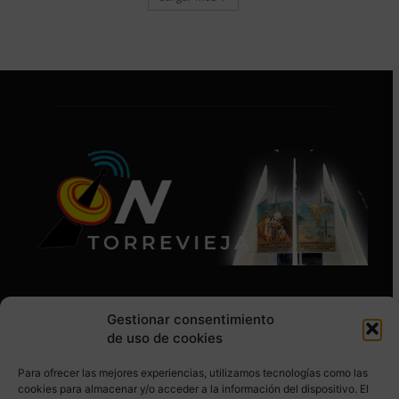
Gestionar consentimiento
de uso de cookies
Para ofrecer las mejores experiencias, utilizamos tecnologías como las
SÍGUENOS EN REDES SOCIALES
cookies para almacenar y/o acceder a la información del dispositivo. El