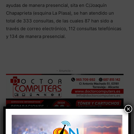
ayudas de manera presencial, sita en C/Joaquín
Chapaprieta (esquina La Plasa), se han atendido un
total de 333 consultas, de las cuales 87 han sido a
través de correo electrónico, 112 consultas telefónicas
y 134 de manera presencial.
- Anuncio -
×