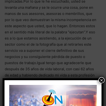
implicadas.Por lo que le he escuchado, usted se
levanta una mañana y se le ocurre una cosa, pone en
manos de sus asesores, asesoras o membrillos, que
por lo que veo demuestran la misma incompetencia en
este aspecto que usted, que lo hagan. Entonces estos
en el sentido más literal de la palabra “ejecutan”.Y eso
es a lo que estamos asistiendo, a la ejecución de un
sector como el de la fotografía que al retirarles este
servicio va a suponer el cierre definitivo de sus
negocios y su consiguiente pérdida de puesto o
puestos de trabajo.Igual tengo que agradecerle que
después de 35 años de vida laboral, con casi 62 años
de edad y habiendo dedicado mi vida a esta profesión
×
usted se cargue de un plumazo mi trabajo.Alternativas,
por lo que veo, ninguna. Porque podía colocarnos a las
fotógrafos en las comisarías de policía como
funcionarios a hacer las fotos; por ejemplo.O algo más
sencillo. Hacer como en la mayoría de los países