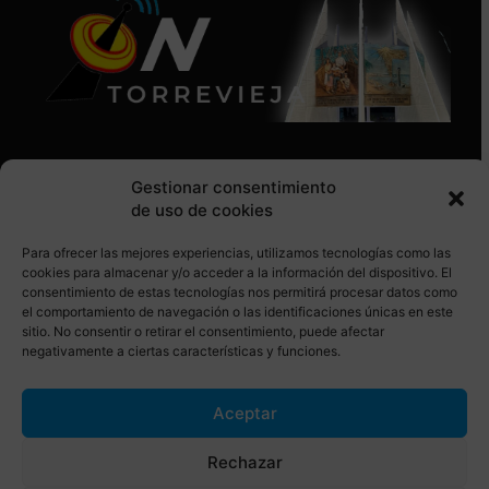
Gestionar consentimiento
de uso de cookies
Para ofrecer las mejores experiencias, utilizamos tecnologías como las
SÍGUENOS EN REDES SOCIALES
cookies para almacenar y/o acceder a la información del dispositivo. El
consentimiento de estas tecnologías nos permitirá procesar datos como
el comportamiento de navegación o las identificaciones únicas en este
sitio. No consentir o retirar el consentimiento, puede afectar
negativamente a ciertas características y funciones.
Aceptar
© Torrevieja ON. Desarrollado por
Netrotec
Rechazar
AVISO LEGAL
POLÍTICA DE COOKIES