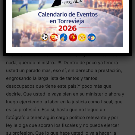
europeos, que la foto de carnet la hace el profesional
en su establecimiento y la suministra telemáticamente
a una página web expendedora del documento, como
entidad colaboradora. Pues no. Directamente “vaya
usted a la cárcel sin pasar por la casilla de salida y sin
cobrar las dos mil pesetas”, permítame la ironía
haciendo referencia la conocido juego de mesa. Pues
nada, querido ministro…!!!. Dentro de poco ya tendrá
usted un parado mas, eso sí, sin derecho a prestación,
engrosando la larga lista de tantos y tantos
desocupados que tiene este país.Y poco más que
decirle. Que usted le vaya bien en su ministerio ahora y
luego ejerciendo la labor en la justicia como fiscal, que
es su profesión. Eso sí, hasta que no llegue un
fotógrafo a tener algún cargo político relevante y por
ley le diga que sobran los fiscales y no pueda ejercer
su profesión. Que lo que hace usted lo va a hacer la