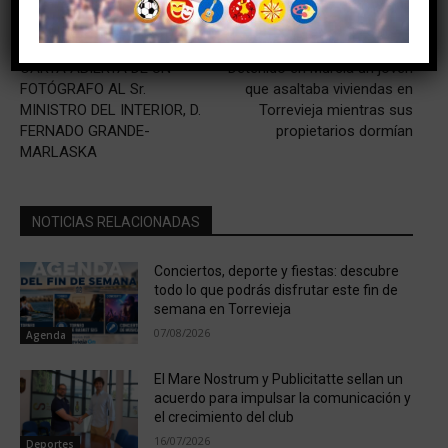
Artículo anterior
Artículo siguiente
CARTA ABIERTA DE UN
Detenido en Murcia un joven
FOTÓGRAFO AL Sr.
que asaltaba viviendas en
MINISTRO DEL INTERIOR, D.
Torrevieja mientras sus
FERNADO GRANDE-
propietarios dormían
MARLASKA
NOTICIAS RELACIONADAS
Conciertos, deporte y fiestas: descubre
todo lo que podrás disfrutar este fin de
semana en Torrevieja
07/08/2026
Agenda
El Mare Nostrum y Publicitatte sellan un
acuerdo para impulsar la comunicación y
el crecimiento del club
16/07/2026
Deportes