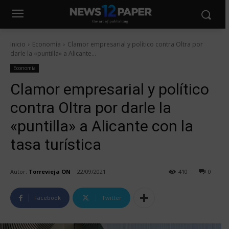
Inicio
Economía
Clamor empresarial y político contra Oltra por
darle la «puntilla» a Alicante...
Economía
Clamor empresarial y político
contra Oltra por darle la
«puntilla» a Alicante con la
tasa turística
Autor:
Torrevieja ON
22/09/2021
410
0
Facebook
Twitter