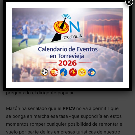
×
«que diga ya alto y claro si está de acuerdo con esa
tasa para el sector turístico». «El president debe
eliminar aunque solo sea como rumor esa mínima
posibilidad», ha añadido.
«Después de la
chapuza del Imserso
que va a hacer
perder mucha capacidad competitiva a nuestro sector
turístico durante este otoño, después de haber
maltratado y ninguneado a todo el sector durante la
pandemia y haberlos incluso criminalizado en muchos
momentos, ¿hay que volver a la tasa turística?», se ha
preguntado el dirigente popular.
Mazón ha señalado que el
PPCV
no va a permitir que
se ponga en marcha esa tasa «que supondría en estos
momentos romper cualquier posibilidad de remontar el
vuelo por parte de las empresas turísticas de nuestro