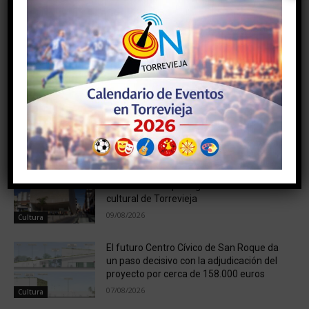
Artículo anterior
Artículo siguiente
Clamor empresarial y
La IV legua nocturna puerto
político contra Oltra por
de Torrevieja «gran premio
darle la «puntilla» a Alicante
hospital de Torrevieja», en
con la tasa turística
línea de salida
NOTICIAS RELACIONADAS
Grandes conciertos, humor, flamenco y la
Reina de la Sal protagonizan el otoño
cultural de Torrevieja
09/08/2026
Cultura
El futuro Centro Cívico de San Roque da
un paso decisivo con la adjudicación del
proyecto por cerca de 158.000 euros
07/08/2026
Cultura