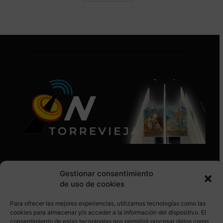
Gestionar consentimiento
de uso de cookies
Para ofrecer las mejores experiencias, utilizamos tecnologías como las
SÍGUENOS EN REDES SOCIALES
cookies para almacenar y/o acceder a la información del dispositivo. El
consentimiento de estas tecnologías nos permitirá procesar datos como