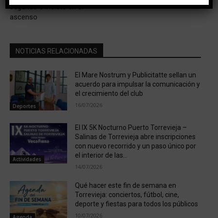
segundo e insiste en el
ascenso
NOTICIAS RELACIONADAS
El Mare Nostrum y Publicitatte sellan un
acuerdo para impulsar la comunicación y
el crecimiento del club
16/07/2026
Deportes
El IX 5K Nocturno Puerto Torrevieja –
Salinas de Torrevieja abre inscripciones
con nuevo recorrido y un paso único por
el interior de las...
Actividades
14/07/2026
Qué hacer este fin de semana en
Torrevieja: conciertos, fútbol, cine,
deporte y fiestas para todos los públicos
10/07/2026
Agenda