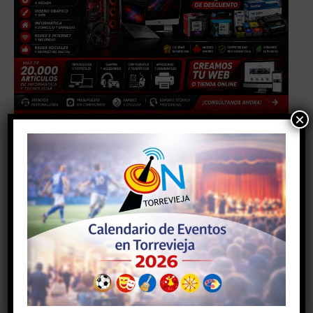
×
TAGS
#deporte
#torrevieja
#torreviejaon
Facebook
Twitter
Artículo anterior
Artículo siguiente
El SC Torrevieja se sitúa
Marcha feminista 12 M