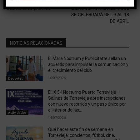
entregó anoche sus
EDICIÓN DE LA FERIA DEL
tradicionales premios
LIBRO DE TORREVIEJA, QUE
SE CELEBRARÁ DEL 9 AL 18
DE ABRIL
NOTICIAS RELACIONADAS
El Mare Nostrum y Publicitatte sellan un
acuerdo para impulsar la comunicación y
el crecimiento del club
16/07/2026
Deportes
El IX 5K Nocturno Puerto Torrevieja –
Salinas de Torrevieja abre inscripciones
con nuevo recorrido y un paso único por
el interior de las...
Actividades
14/07/2026
Qué hacer este fin de semana en
Torrevieja: conciertos, fútbol, cine,