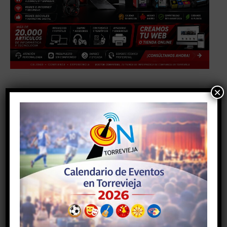
×
TAGS
#alicante
#comunidadvalenciana
#deporte
#torrevieja
#torreviejaon
#vegabaja
Facebook
Twitter
Pinterest
Artículo anterior
Artículo siguiente
La prensa de Torrevieja
PRESENTADA LA XXIV