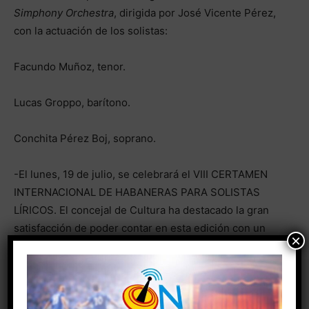
Simphony Orchestra
, dirigida por José Vicente Pérez,
con la actuación de los solistas:
Facundo Muñoz, tenor.
Lucas Groppo, barítono.
Conchita Pérez Boj, soprano.
-El lunes, 19 de julio, se celebrará el VIII CERTAMEN
INTERNACIONAL DE HABANERAS PARA SOLISTAS
LÍRICOS. El concejal de Cultura ha destacado la gran
satisfacción de poder contar en esta edición con un
×
gran número de cantantes líricos inscritos, que han
superado la treintena, procedentes de toda España y
de otros países como Japón y Francia.