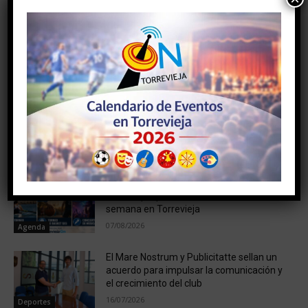
Artículo anterior
Artículo siguiente
DEL 18 AL 24 DE JULIO SE
Instantáneas únicas las que
CELEBRARÁ EL 67º
ofrece Torrevieja y que nos
CERTAMEN
regala Vicente Antonio
INTERNACIONAL DE
HABANERAS Y POLIFONÍA,
SIN FASE COMPETITIVA
NOTICIAS RELACIONADAS
Conciertos, deporte y fiestas: descubre
todo lo que podrás disfrutar este fin de
semana en Torrevieja
07/08/2026
Agenda
El Mare Nostrum y Publicitatte sellan un
acuerdo para impulsar la comunicación y
el crecimiento del club
16/07/2026
Deportes