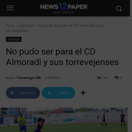
Inicio
Deportes
No pudo ser para el CD Almoradi y sus
torrevejenses
Deportes
No pudo ser para el CD
Almoradi y sus torrevejenses
Autor:
Torrevieja ON
21/06/2021
191
0
Facebook
Twitter