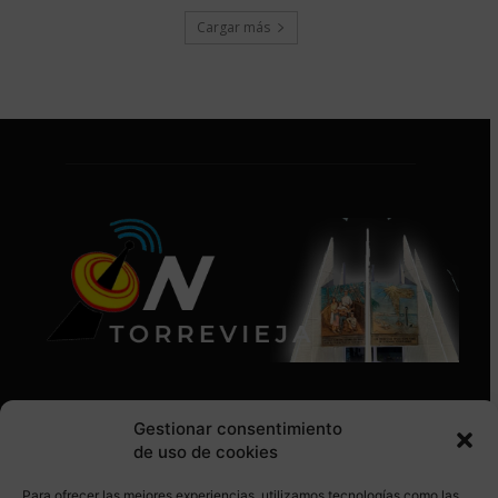
Cargar más
Gestionar consentimiento
de uso de cookies
Para ofrecer las mejores experiencias, utilizamos tecnologías como las