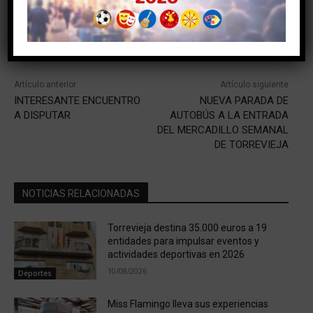
Facebook
Twitter
Pinterest
Artículo anterior
Artículo siguiente
INTERESANTE ENCUENTRO
NUEVA PARADA DE
A DISPUTAR
AUTOBÚS A LA ENTRADA
DEL MERCADILLO SEMANAL
DE TORREVIEJA
NOTICIAS RELACIONADAS
Torrevieja destina 35.000 euros a 19
entidades para impulsar eventos y
actividades deportivas en 2026
10/08/2026
Deportes
Miss Flamingo lleva sus experiencias