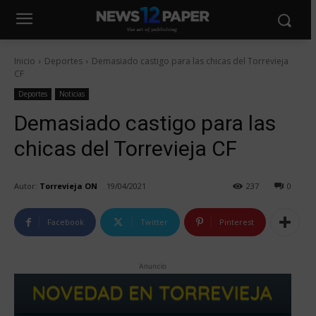
Inicio
Deportes
Demasiado castigo para las chicas del Torrevieja
CF
Deportes
Noticias
Demasiado castigo para las
chicas del Torrevieja CF
Autor:
Torrevieja ON
19/04/2021
237
0
Facebook
Twitter
Pinterest
Anuncio