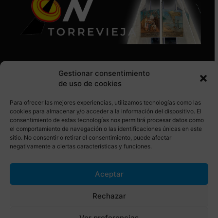
Gestionar consentimiento
de uso de cookies
Para ofrecer las mejores experiencias, utilizamos tecnologías como las
SÍGUENOS EN REDES SOCIALES
cookies para almacenar y/o acceder a la información del dispositivo. El
consentimiento de estas tecnologías nos permitirá procesar datos como
el comportamiento de navegación o las identificaciones únicas en este
sitio. No consentir o retirar el consentimiento, puede afectar
negativamente a ciertas características y funciones.
Aceptar
© Torrevieja ON. Desarrollado por
Netrotec
Rechazar
AVISO LEGAL
POLÍTICA DE COOKIES
Ver preferencias