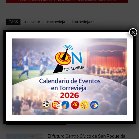
TAGS
#alicante
#torrevieja
#torreviejaon
×
Facebook
Twitter
Artículo anterior
Artículo siguiente
JUVENTUD PRESENTA SUS
NUEVAS MEDIDAS COVID-
ACTIVIDADES DE ENERO
19 EN TORREVIEJA
HASTA MARZO
NOTICIAS RELACIONADAS
El futuro Centro Cívico de San Roque da